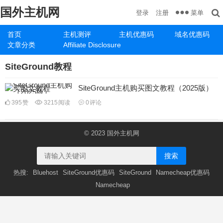
国外主机网
菜单
登录
注册
首页
主机测评
主机优惠码
域名优惠码
文章分类
Affiliate Disclosure
SiteGround教程
SiteGround主机购买图文教程（2025版）
395
赞
3215
阅读
0
评论
© 2023
国外主机网
搜索
热搜:
Bluehost
SiteGround优惠码
SiteGround
Namecheap优惠码
Namecheap