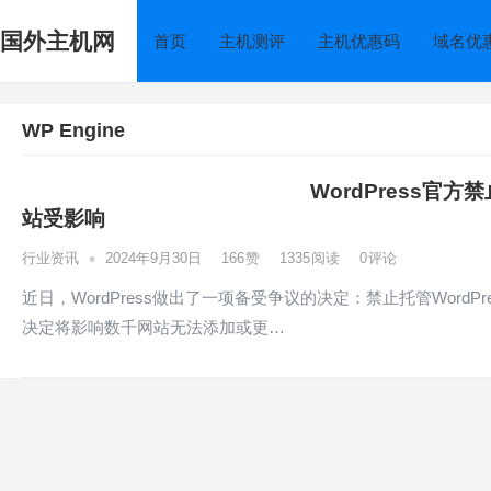
国外主机网
首页
主机测评
主机优惠码
域名优
WP Engine
WordPress官方
站受影响
•
行业资讯
2024年9月30日
166
赞
1335
阅读
0
评论
近日，WordPress做出了一项备受争议的决定：禁止托管WordPr
决定将影响数千网站无法添加或更…