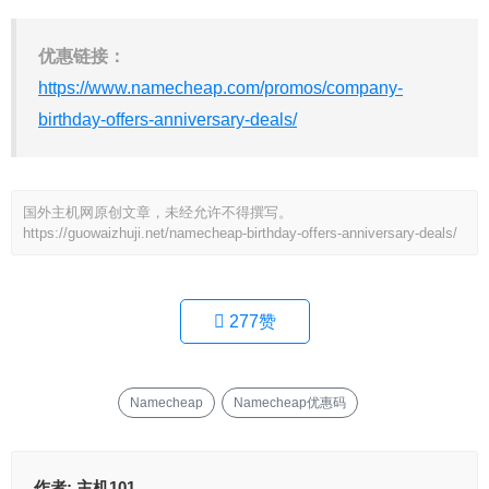
优惠链接：
https://www.namecheap.com/promos/company-
birthday-offers-anniversary-deals/
国外主机网原创文章，未经允许不得撰写。
https://guowaizhuji.net/namecheap-birthday-offers-anniversary-deals/
277
赞
Namecheap
Namecheap优惠码
作者:
主机101