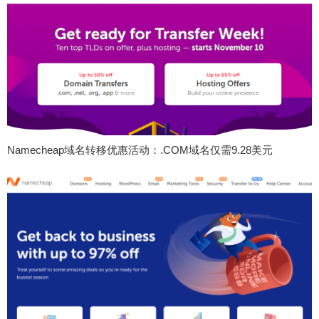
Namecheap域名转移优惠活动：.COM域名仅需9.28美元